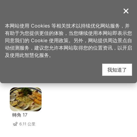
跳
到
導覽
关闭
主
桃园观光导览网
首页
>
想去的地方
>
美食、购物
>
忠贞眷村口麻辣卤味
要
本网站使用 Cookies 等相关技术以持续优化网站服务，并
内
有助于为您提供更佳的体验，当您继续使用本网站即表示您
容
忠贞眷村口麻辣卤味 周
同意我们的 Cookie 使用政策。另外，网站提供周边景点自
区
动侦测服务，建议您允许本网站取得您的位置资讯，以开启
块
及使用此智慧化服务。
边店家
我知道了
共有 298 间店家
轉角 17
6.11 公里