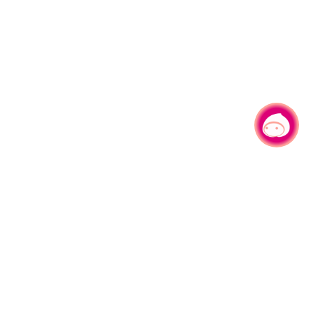
有事问小桃，一起游桃园
330206 桃园市桃园区县府路1号
电话：(03)332-2101#6209