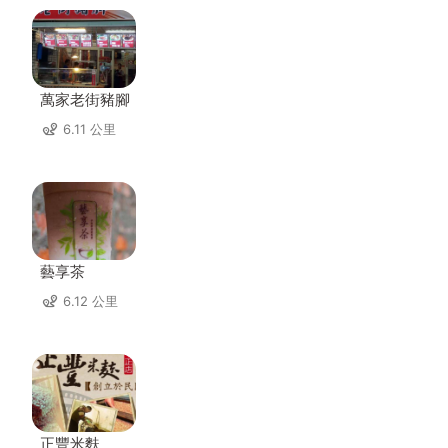
萬家老街豬腳
6.11 公里
藝享茶
6.12 公里
正豐米麩