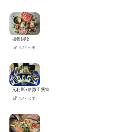
福叄鍋物
4.47 公里
瓦利斯•哈勇工藝室
4.47 公里