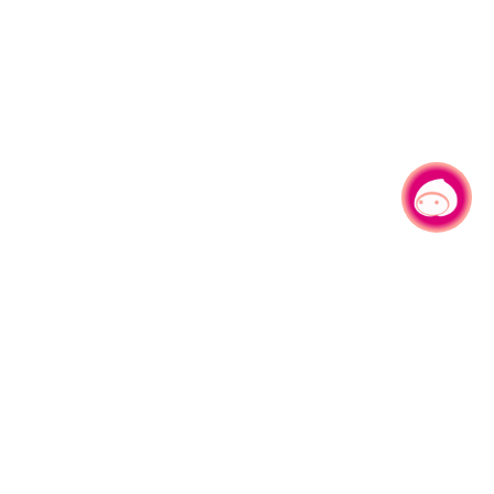
有事问小桃，一起游桃园
330206 桃园市桃园区县府路1号
电话：(03)332-2101#6209