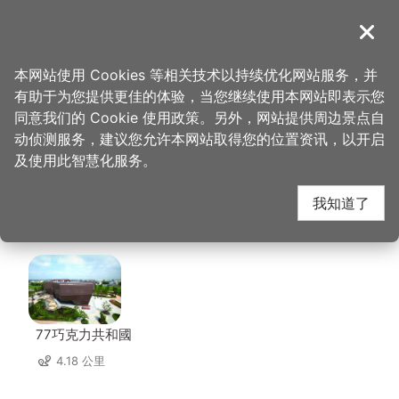
跳
到
導覽
关闭
主
桃园观光导览网
首页
>
想去的地方
>
美食、购物
>
食一碗秋香的味道
要
本网站使用 Cookies 等相关技术以持续优化网站服务，并
内
有助于为您提供更佳的体验，当您继续使用本网站即表示您
容
食一碗秋香的味道 周边
同意我们的 Cookie 使用政策。另外，网站提供周边景点自
区
动侦测服务，建议您允许本网站取得您的位置资讯，以开启
块
及使用此智慧化服务。
店家
我知道了
共有 312 间店家
77巧克力共和國
4.18 公里