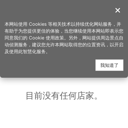
跳
到
導覽
关闭
主
桃园观光导览网
首页
>
想去的地方
>
美食、购物
>
Vittaria Café 书带蕨
要
本网站使用 Cookies 等相关技术以持续优化网站服务，并
内
有助于为您提供更佳的体验，当您继续使用本网站即表示您
容
Vittaria Café 书带蕨
同意我们的 Cookie 使用政策。另外，网站提供周边景点自
区
动侦测服务，建议您允许本网站取得您的位置资讯，以开启
块
及使用此智慧化服务。
周边店家
我知道了
共有 189 间店家
目前没有任何店家。