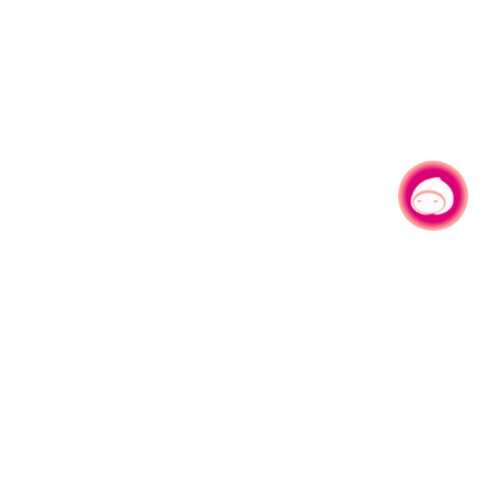
有事问小桃，一起游桃园
330206 桃园市桃园区县府路1号
电话：(03)332-2101#6209