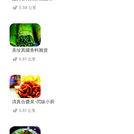
5.58 公里
美珍異國香料雜貨
5.61 公里
清真合醬菜-閃妹小廚
5.61 公里