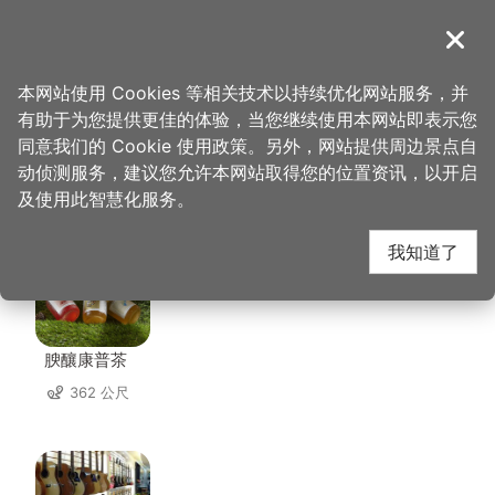
跳
到
導覽
关闭
主
桃园观光导览网
首页
>
想去的地方
>
美食、购物
>
旺莱狮
要
本网站使用 Cookies 等相关技术以持续优化网站服务，并
内
有助于为您提供更佳的体验，当您继续使用本网站即表示您
容
同意我们的 Cookie 使用政策。另外，网站提供周边景点自
旺莱狮 周边店家
区
动侦测服务，建议您允许本网站取得您的位置资讯，以开启
块
及使用此智慧化服务。
共有 163 间店家
我知道了
腴釀康普茶
362 公尺