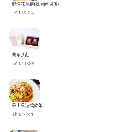
龍情花生糖(桃園經國店)
1.38 公里
蘭亭茶莊
1.46 公里
星上星港式飲茶
1.47 公里