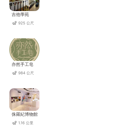
吉他學苑
925 公尺
亦然手工皂
984 公尺
侏羅紀博物館
1.16 公里