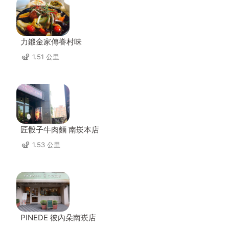
力鍛金家傳眷村味
1.51 公里
匠骰子牛肉麵 南崁本店
1.53 公里
PINEDE 彼內朵南崁店