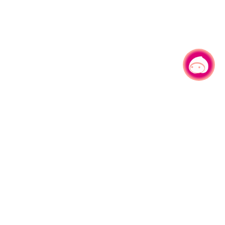
有事问小桃，一起游桃园
|
330206 桃园市桃园区县府路1号
电话：(03)332-2101#6209
服务时间：週一至週五
上午8:00至12:00 下午13:00至17:00