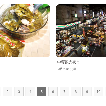
中壢觀光夜市
2.18 公里
2
3
4
5
6
7
8
9
10