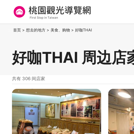
跳
到
主
要
桃园观光导览网
:::
首页
>
想去的地方
>
美食、购物
>
好咖THAI
内
容
区
好咖THAI 周边店
块
共有 306 间店家