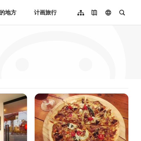
的地方
计画旅行
网站导览
地图导览
language
全文检
繁體中文
English
日本語
한국어
Indonesia
ไทย
Người việt nam