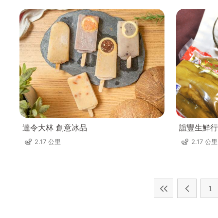
達令大林 創意冰品
誼豐生鮮行
2.17 公里
2.17 公里
1