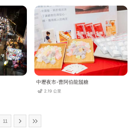
中壢夜市-曹阿伯龍鬚糖
2.19 公里
11