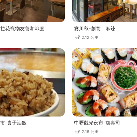
ee不拉花寵物友善咖啡廳
宴川秋-創意．麻辣
里
2.12 公里
市-貴子油飯
中壢觀光夜市-瘋壽司
2.16 公里