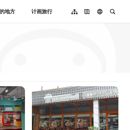
的地方
计画旅行
网站导览
地图导览
language
全文检
繁體中文
English
日本語
한국어
Indonesia
ไทย
Người việt nam