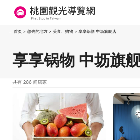
跳
到
主
要
桃园观光导览网
:::
首页
>
想去的地方
>
美食、购物
>
享享锅物 中坜旗舰店
内
容
区
享享锅物 中坜旗舰
块
共有 286 间店家