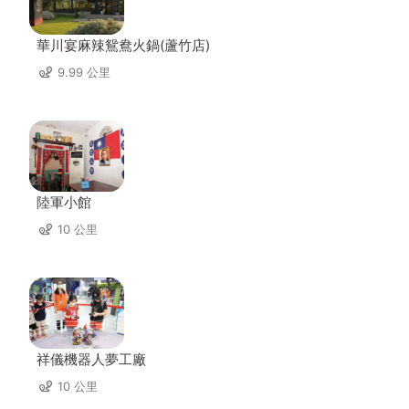
華川宴麻辣鴛鴦火鍋(蘆竹店)
9.99 公里
陸軍小館
10 公里
祥儀機器人夢工廠
10 公里