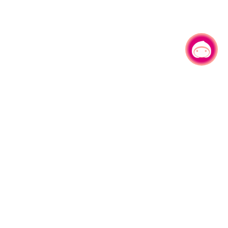
有事问小桃，一起游桃园
|
330206 桃园市桃园区县府路1号
电话：(03)332-2101#6209
服务时间：週一至週五
上午8:00至12:00 下午13:00至17:00