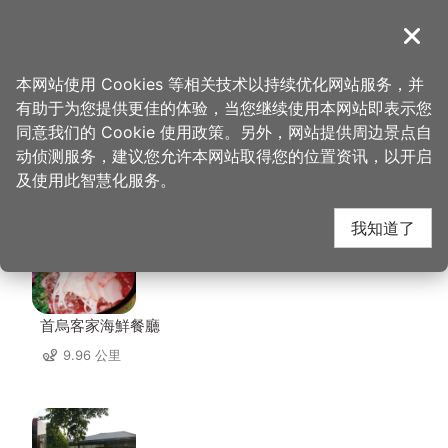
跳
到
導覽
关闭
主
桃园观光导览网
首页
>
想去的地方
>
美食、购物
>
藏王极上锅物
要
本网站使用 Cookies 等相关技术以持续优化网站服务，并
内
有助于为您提供更佳的体验，当您继续使用本网站即表示您
容
同意我们的 Cookie 使用政策。另外，网站提供周边景点自
藏王极上锅物 周边店家
区
动侦测服务，建议您允许本网站取得您的位置资讯，以开启
块
及使用此智慧化服务。
共有 268 间店家
我知道了
首烏客家海鮮餐廳
9.96 公里