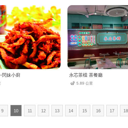
-閃妹小廚
永芯茶檔 茶餐廳
里
5.89 公里
9
10
11
12
13
14
15
16
17
18