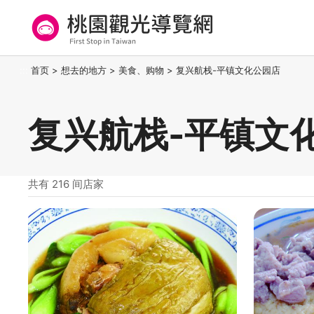
跳
到
主
要
桃园观光导览网
:::
首页
>
想去的地方
>
美食、购物
>
复兴航栈-平镇文化公园店
内
容
区
复兴航栈-平镇文
块
共有 216 间店家