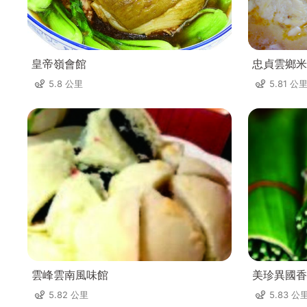
皇帝嶺會館
忠貞雲鄉米
5.8 公里
5.81 公
雲峰雲南風味館
美珍異國香
5.82 公里
5.83 公