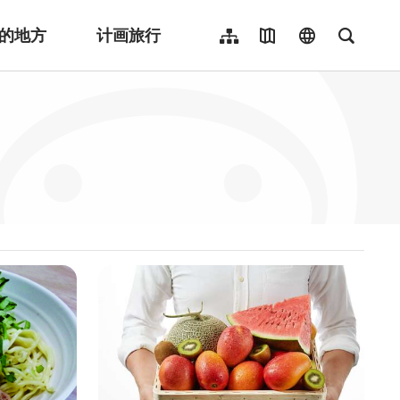
的地方
计画旅行
网站导览
地图导览
language
全文检
繁體中文
English
日本語
한국어
Indonesia
ไทย
Người việt nam