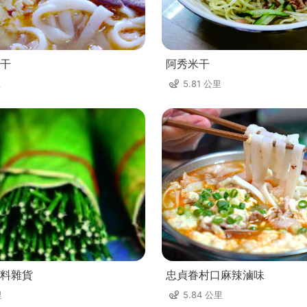
干
阿秀米干
里
5.81 公里
料雜貨
忠貞眷村口麻辣滷味
里
5.84 公里