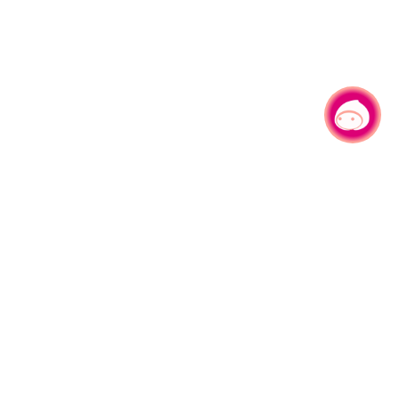
有事问小桃，一起游桃园
|
330206 桃园市桃园区县府路1号
电话：(03)332-2101#6209
服务时间：週一至週五
上午8:00至12:00 下午13:00至17:00