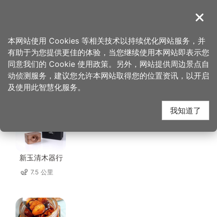
跳
到
導覽
关闭
主
桃园观光导览网
首页
>
想去的地方
>
美食、购物
>
佳园活鱼餐厅
要
本网站使用 Cookies 等相关技术以持续优化网站服务，并
内
有助于为您提供更佳的体验，当您继续使用本网站即表示您
容
同意我们的 Cookie 使用政策。另外，网站提供周边景点自
佳园活鱼餐厅 周边店家
区
动侦测服务，建议您允许本网站取得您的位置资讯，以开启
块
及使用此智慧化服务。
共有 125 间店家
我知道了
新玉清木器行
7.5 公里