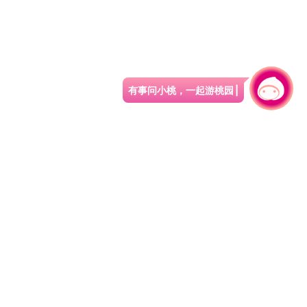
有事问小桃，一起游桃园
|
330206 桃园市桃园区县府路1号
电话：(03)332-2101#6209
服务时间：週一至週五
上午8:00至12:00 下午13:00至17:00