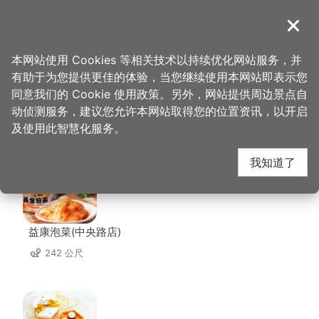
跳
到
導覽
关闭
主
桃园观光导览网
首页
>
想去的地方
>
美食、购物
>
万里香食品厂
要
本网站使用 Cookies 等相关技术以持续优化网站服务，并
内
有助于为您提供更佳的体验，当您继续使用本网站即表示您
容
同意我们的 Cookie 使用政策。另外，网站提供周边景点自
万里香食品厂 周边店家
区
动侦测服务，建议您允许本网站取得您的位置资讯，以开启
块
及使用此智慧化服务。
共有 228 间店家
我知道了
益康泡菜(中央路店)
242 公尺