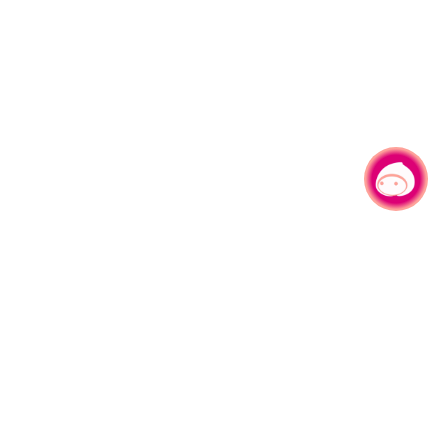
有事问小桃，一起游桃园
|
330206 桃园市桃园区县府路1号
电话：(03)332-2101#6209