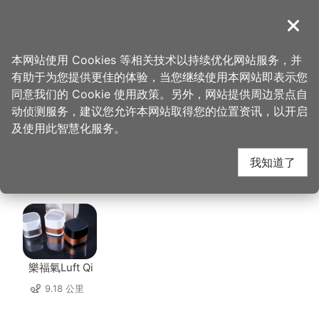
跳
到
導覽
关闭
主
桃园观光导览网
首页
>
想去的地方
>
美食、购物
>
黄日香(股)公司
要
本网站使用 Cookies 等相关技术以持续优化网站服务，并
内
有助于为您提供更佳的体验，当您继续使用本网站即表示您
容
黄日香(股)公司 周边店
同意我们的 Cookie 使用政策。另外，网站提供周边景点自
区
动侦测服务，建议您允许本网站取得您的位置资讯，以开启
块
及使用此智慧化服务。
家
我知道了
共有 224 间店家
樂福氣Luft Qi
9.18 公里