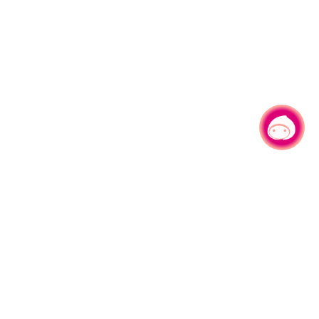
有事问小桃，一起游桃园
330206 桃园市桃园区县府路1号
电话：(03)332-2101#6209