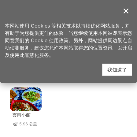
跳
到
導覽
关闭
主
桃园观光导览网
首页
>
想去的地方
>
美食、购物
>
黄日香(股)公司
要
本网站使用 Cookies 等相关技术以持续优化网站服务，并
内
有助于为您提供更佳的体验，当您继续使用本网站即表示您
容
黄日香(股)公司 周边店
同意我们的 Cookie 使用政策。另外，网站提供周边景点自
区
动侦测服务，建议您允许本网站取得您的位置资讯，以开启
块
及使用此智慧化服务。
家
我知道了
共有 224 间店家
雲南小館
5.96 公里