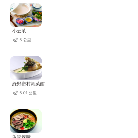
小云滇
6 公里
綠野鄉村湘菜館
6.01 公里
版納傣味