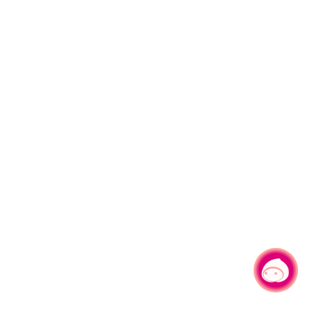
有事问小桃，一起游桃园
|