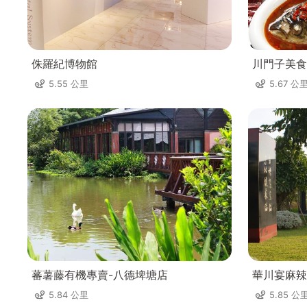
侏羅紀博物館
川門子美食
5.55 公里
5.67 公
蕃薯藤有機專賣-八德埤塘店
華川宴麻辣
5.84 公里
5.85 公