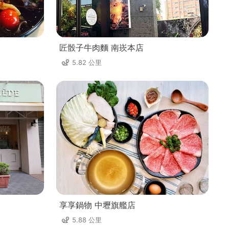
匠骰子牛肉麵 南崁本店
5.82 公里
享享鍋物 中壢旗艦店
5.88 公里