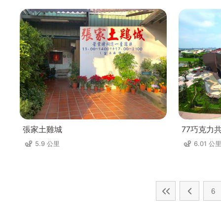
張家土雞城
77巧克力
5.9 公里
6.01 公
6