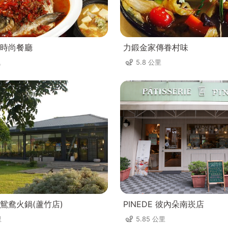
時尚餐廳
力鍛金家傳眷村味
里
5.8 公里
鴛鴦火鍋(蘆竹店)
PINEDE 彼內朵南崁店
里
5.85 公里