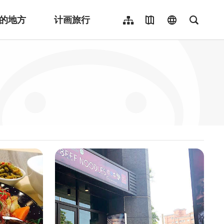
的地方
计画旅行
网站导览
地图导览
language
全文检
繁體中文
English
日本語
한국어
Indonesia
ไทย
Người việt nam