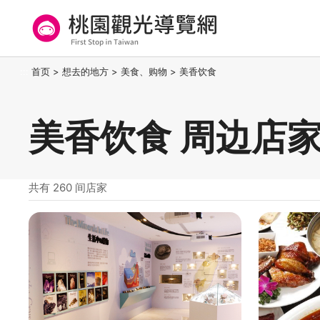
跳
到
主
要
桃园观光导览网
:::
首页
>
想去的地方
>
美食、购物
>
美香饮食
内
容
区
美香饮食 周边店
块
共有 260 间店家