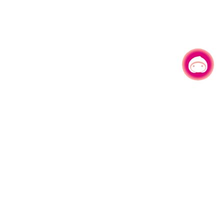
有事问小桃，一起游桃园
|
330206 桃园市桃园区县府路1号
电话：(03)332-2101#6209
服务时间：週一至週五
上午8:00至12:00 下午13:00至17:00