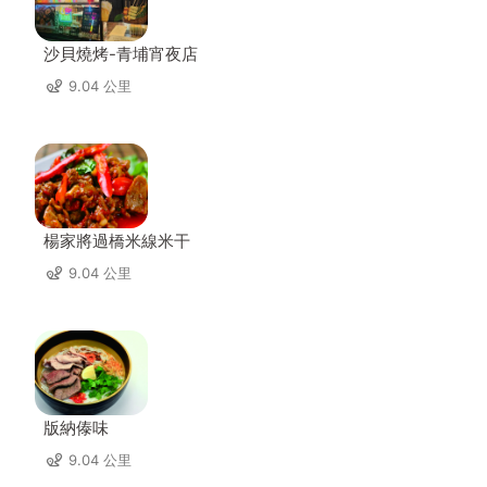
沙貝燒烤-青埔宵夜店
9.04 公里
楊家將過橋米線米干
9.04 公里
版納傣味
9.04 公里