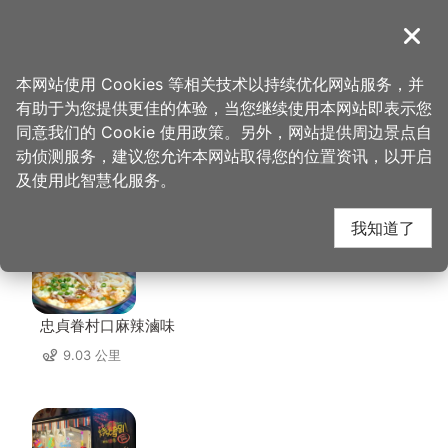
跳
到
導覽
关闭
主
桃园观光导览网
首页
>
想去的地方
>
美食、购物
>
香草蛋糕舖
要
本网站使用 Cookies 等相关技术以持续优化网站服务，并
内
有助于为您提供更佳的体验，当您继续使用本网站即表示您
容
同意我们的 Cookie 使用政策。另外，网站提供周边景点自
香草蛋糕舖 周边店家
区
动侦测服务，建议您允许本网站取得您的位置资讯，以开启
块
及使用此智慧化服务。
共有 249 间店家
我知道了
忠貞眷村口麻辣滷味
9.03 公里