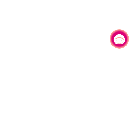
有事问小桃，一起游桃园
330206 桃园市桃园区县府路1号
电话：(03)332-2101#6209
服务时间：週一至週五
上午8:00至12:00 下午13:00至17:00