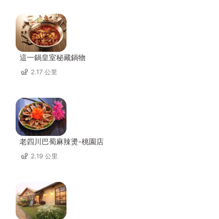
這一鍋皇室秘藏鍋物
2.17 公里
老四川巴蜀麻辣燙-桃園店
2.19 公里