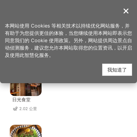
跳
到
導覽
关闭
主
桃园观光导览网
首页
>
想去的地方
>
美食、购物
>
香草蛋糕舖
要
本网站使用 Cookies 等相关技术以持续优化网站服务，并
内
有助于为您提供更佳的体验，当您继续使用本网站即表示您
容
同意我们的 Cookie 使用政策。另外，网站提供周边景点自
香草蛋糕舖 周边店家
区
动侦测服务，建议您允许本网站取得您的位置资讯，以开启
块
及使用此智慧化服务。
共有 249 间店家
我知道了
日光食堂
2.02 公里