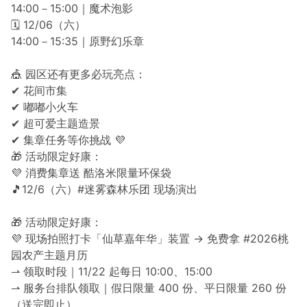
14:00－15:00｜魔术泡影
🗓 12/06（六）
14:00－15:35｜原野幻乐章
🎪 园区还有更多必玩亮点：
✔ 花间市集
✔ 嘟嘟小火车
✔ 超可爱主题造景
✔ 集章任务等你挑战 💜
🎁 活动限定好康：
💜 消费集章送 酷洛米限量环保袋
🎵12/6（六）#迷雾森林乐团 现场演出
🎁 活动限定好康：
💜 现场拍照打卡「仙草嘉年华」装置 → 免费拿 #2026桃
园农产主题月历
⇀ 领取时段｜11/22 起每日 10:00、15:00
⇀ 服务台排队领取｜假日限量 400 份、平日限量 260 份
（送完即止）