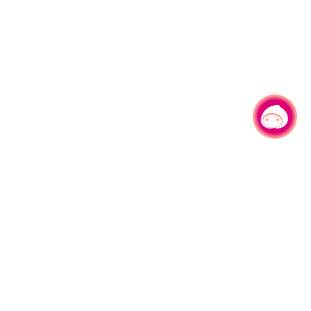
有事问小桃，一起游桃园
|
330206 桃园市桃园区县府路1号
电话：(03)332-2101#6209