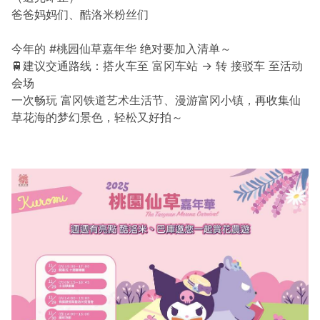
爸爸妈妈们、酷洛米粉丝们
今年的 #桃园仙草嘉年华 绝对要加入清单～
🚆建议交通路线：搭火车至 富冈车站 → 转 接驳车 至活动
会场
一次畅玩 富冈铁道艺术生活节、漫游富冈小镇，再收集仙
草花海的梦幻景色，轻松又好拍～