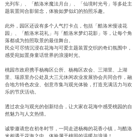
光列车」、「酷洛米魔法月台」、「仙境时光号」等多处主
题装置间合影留念，体验如梦似幻的拍照乐趣。
此外，园区还设有多个人气打卡点，包括「酷洛米慢读花
园」、「酷洛米花礼」与「酷洛米梦幻花影」等，让每个角
落都成为拍照取景的最佳舞台。
民众可尽情沉浸在花海与可爱主题装置交织的奇幻氛围中，
感受宛如置身童话世界的浪漫时光。
桃园市政府携手杨梅区公所、杨梅区农会、三湖里、上湖
里、瑞原里办公处及大三元休闲农业发展协会共同合作，融
合地方特色农业、创意市集与观光体验，打造充满活力与欢
乐的节庆活动。
透过农业与观光的创新结合，让大家在花海中感受桃园的自
然魅力与人文热情。
诚挚邀请您在初冬时节，一同走进杨梅的花香小镇，与酷洛
米相遇于花海之中，体验属于桃园的温暖与浪漫！