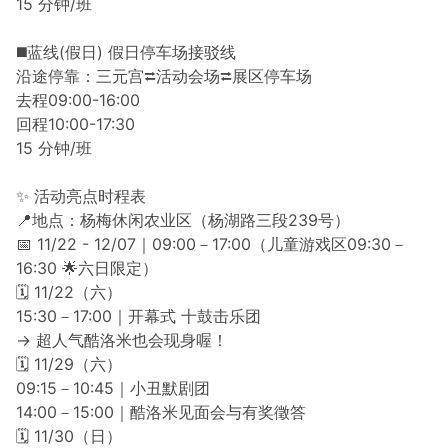
15 分钟/班
◼️蓝线(假日) 假日停车场接驳线
沿途停靠：三元宫⮂活动会场⮂展区停车场
去程09:00-16:00
回程10:00-17:30
15 分钟/班
✨ 活动亮点时程表
📍地点：杨梅休闲农业区（杨湖路三段239号）
📅 11/22 - 12/07｜09:00－17:00（儿童游戏区09:30－
16:30 🌟六日限定）
🗓 11/22（六）
15:30－17:00｜开幕式 十鼓击乐团
→ 超人气酷洛米也会现身喔！
🗓 11/29（六）
09:15－10:45｜小丑默剧团
14:00－15:00｜酷洛米见面会与有奖徵答
🗓 11/30（日）