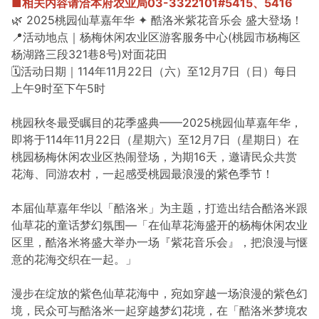
■
相关内容请洽本府农业局03-3322101#5415、5416
🌿 2025桃园仙草嘉年华 ✦ 酷洛米紫花音乐会 盛大登场！
📍活动地点｜杨梅休闲农业区游客服务中心(桃园市杨梅区
杨湖路三段321巷8号)对面花田
🗓️活动日期｜114年11月22日（六）至12月7日（日）每日
上午9时至下午5时
桃园秋冬最受瞩目的花季盛典——2025桃园仙草嘉年华，
即将于114年11月22日（星期六）至12月7日（星期日）在
桃园杨梅休闲农业区热闹登场，为期16天，邀请民众共赏
花海、同游农村，一起感受桃园最浪漫的紫色季节！
本届仙草嘉年华以「酷洛米」为主题，打造出结合酷洛米跟
仙草花的童话梦幻氛围—「在仙草花海盛开的杨梅休闲农业
区里，酷洛米将盛大举办一场『紫花音乐会』，把浪漫与惬
意的花海交织在一起。」
漫步在绽放的紫色仙草花海中，宛如穿越一场浪漫的紫色幻
境，民众可与酷洛米一起穿越梦幻花境，在「酷洛米梦境农