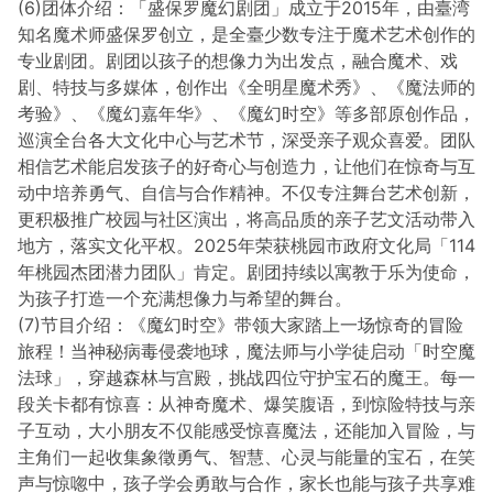
(6)团体介绍：「盛保罗魔幻剧团」成立于2015年，由臺湾
知名魔术师盛保罗创立，是全臺少数专注于魔术艺术创作的
专业剧团。剧团以孩子的想像力为出发点，融合魔术、戏
剧、特技与多媒体，创作出《全明星魔术秀》、《魔法师的
考验》、《魔幻嘉年华》、《魔幻时空》等多部原创作品，
巡演全台各大文化中心与艺术节，深受亲子观众喜爱。团队
相信艺术能启发孩子的好奇心与创造力，让他们在惊奇与互
动中培养勇气、自信与合作精神。不仅专注舞台艺术创新，
更积极推广校园与社区演出，将高品质的亲子艺文活动带入
地方，落实文化平权。2025年荣获桃园市政府文化局「114
年桃园杰团潜力团队」肯定。剧团持续以寓教于乐为使命，
为孩子打造一个充满想像力与希望的舞台。
(7)节目介绍：《魔幻时空》带领大家踏上一场惊奇的冒险
旅程！当神秘病毒侵袭地球，魔法师与小学徒启动「时空魔
法球」，穿越森林与宫殿，挑战四位守护宝石的魔王。每一
段关卡都有惊喜：从神奇魔术、爆笑腹语，到惊险特技与亲
子互动，大小朋友不仅能感受惊喜魔法，还能加入冒险，与
主角们一起收集象徵勇气、智慧、心灵与能量的宝石，在笑
声与惊唿中，孩子学会勇敢与合作，家长也能与孩子共享难