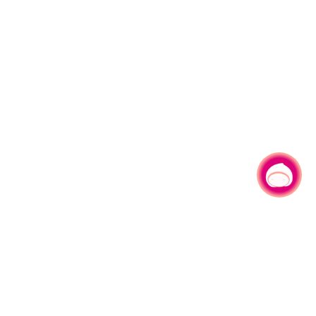
有事问小桃，一起游桃园