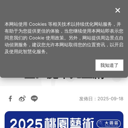
跳
到
導覽
关闭
主
桃园观光导览网
要
本网站使用 Cookies 等相关技术以持续优化网站服务，并
内
有助于为您提供更佳的体验，当您继续使用本网站即表示您
容
同意我们的 Cookie 使用政策。另外，网站提供周边景点自
2025桃园艺术巡演-盛
区
动侦测服务，建议您允许本网站取得您的位置资讯，以开启
块
及使用此智慧化服务。
保罗魔幻剧团《魔幻时
我知道了
空》魔术儿童剧
发佈日
：
2025-09-18