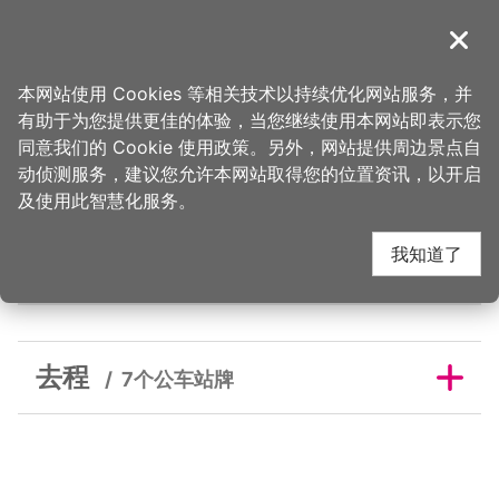
跳
到
導覽
关闭
主
桃园观光导览网
首页
>
睡这好
>
旅宿搜寻
>
缘心
要
本网站使用 Cookies 等相关技术以持续优化网站服务，并
内
有助于为您提供更佳的体验，当您继续使用本网站即表示您
容
同意我们的 Cookie 使用政策。另外，网站提供周边景点自
缘心邻近公车站牌
区
动侦测服务，建议您允许本网站取得您的位置资讯，以开启
块
及使用此智慧化服务。
我知道了
去程
去程
7个公车站牌