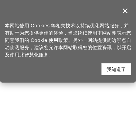
跳
到
導覽
关闭
主
桃园观光导览网
首页
>
睡这好
>
旅宿搜寻
>
慕杉居
要
本网站使用 Cookies 等相关技术以持续优化网站服务，并
内
有助于为您提供更佳的体验，当您继续使用本网站即表示您
容
同意我们的 Cookie 使用政策。另外，网站提供周边景点自
慕杉居邻近公车站牌
区
动侦测服务，建议您允许本网站取得您的位置资讯，以开启
块
及使用此智慧化服务。
我知道了
该点位附近尚无公车站牌