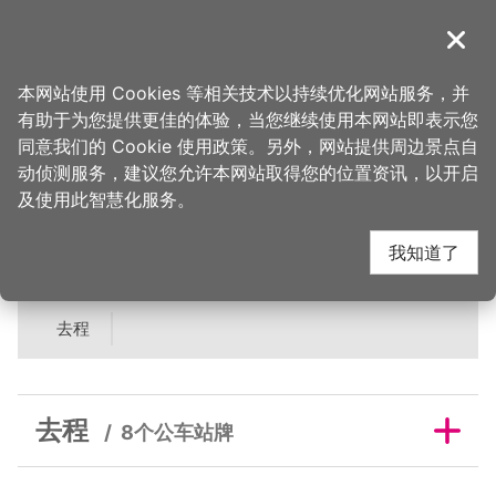
跳
到
導覽
关闭
主
桃园观光导览网
首页
>
睡这好
>
旅宿搜寻
>
马村隐园民宿
要
本网站使用 Cookies 等相关技术以持续优化网站服务，并
内
有助于为您提供更佳的体验，当您继续使用本网站即表示您
容
马村隐园民宿邻近公车
同意我们的 Cookie 使用政策。另外，网站提供周边景点自
区
动侦测服务，建议您允许本网站取得您的位置资讯，以开启
块
及使用此智慧化服务。
站牌
我知道了
去程
去程
8个公车站牌