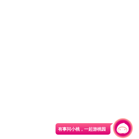
有事问小桃，一起游桃园
|