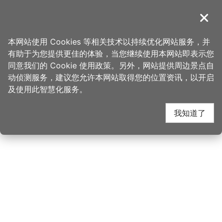
跳
到
導覽
关闭
主
桃园观光导览网
首页
>
睡这好
>
旅宿搜寻
>
星城
要
本网站使用 Cookies 等相关技术以持续优化网站服务，并
内
有助于为您提供更佳的体验，当您继续使用本网站即表示您
容
同意我们的 Cookie 使用政策。另外，网站提供周边景点自
星城邻近公车站牌
区
动侦测服务，建议您允许本网站取得您的位置资讯，以开启
块
及使用此智慧化服务。
我知道了
该点位附近尚无公车站牌