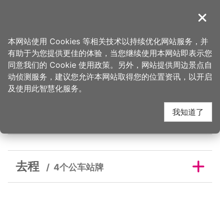
跳
到
導覽
关闭
主
桃园观光导览网
首页
>
睡这好
>
旅宿搜寻
>
彩藤民宿
要
本网站使用 Cookies 等相关技术以持续优化网站服务，并
内
有助于为您提供更佳的体验，当您继续使用本网站即表示您
容
同意我们的 Cookie 使用政策。另外，网站提供周边景点自
彩藤民宿邻近公车站牌
区
动侦测服务，建议您允许本网站取得您的位置资讯，以开启
块
及使用此智慧化服务。
我知道了
去程
去程
4个公车站牌