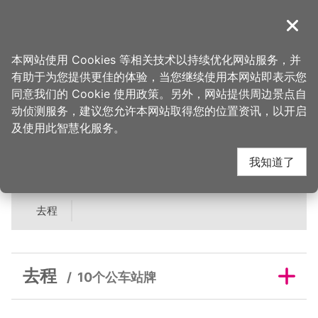
跳
到
導覽
关闭
主
桃园观光导览网
首页
>
吃美味
>
美食快搜
>
大园市场-万佳香肉松
要
本网站使用 Cookies 等相关技术以持续优化网站服务，并
内
有助于为您提供更佳的体验，当您继续使用本网站即表示您
容
大园市场-万佳香肉松
同意我们的 Cookie 使用政策。另外，网站提供周边景点自
区
动侦测服务，建议您允许本网站取得您的位置资讯，以开启
块
及使用此智慧化服务。
邻近公车站牌
我知道了
去程
去程
10个公车站牌