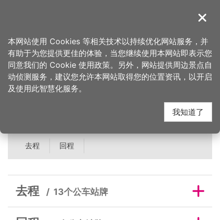
跳
到
導覽
关闭
主
桃园观光导览网
首页
>
吃美味
>
美食快搜
>
中平素食之家
要
本网站使用 Cookies 等相关技术以持续优化网站服务，并
内
有助于为您提供更佳的体验，当您继续使用本网站即表示您
容
中平素食之家邻近公车
同意我们的 Cookie 使用政策。另外，网站提供周边景点自
区
动侦测服务，建议您允许本网站取得您的位置资讯，以开启
块
及使用此智慧化服务。
站牌
我知道了
去程
回程
去程
13个公车站牌