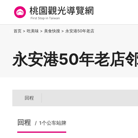
跳
到
主
要
桃园观光导览网
:::
首页
>
吃美味
>
美食快搜
>
永安港50年老店
内
容
区
永安港50年老店
块
回程
回程
1个公车站牌