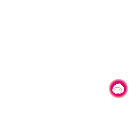
有事问小桃，一起游桃园
|