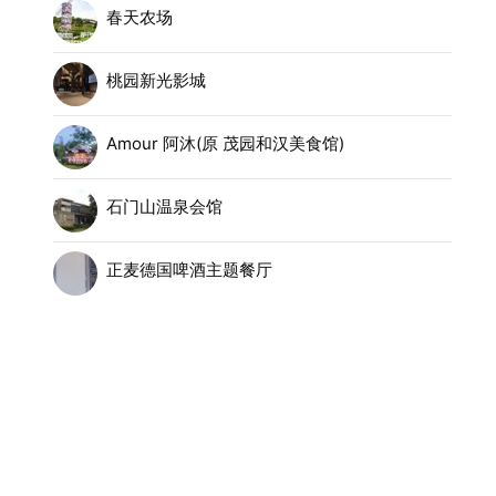
春天农场
桃园新光影城
Amour 阿沐(原 茂园和汉美食馆)
石门山温泉会馆
正麦德国啤酒主题餐厅