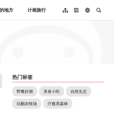
的地方
计画旅行
网站导览
地图导览
language
全文检
繁體中文
English
日本語
한국어
Indonesia
ไทย
Người việt nam
:::
热门标签
野餐好潮
美食小吃
自然生态
玩翻农牧场
疗癒系森林