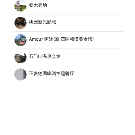
春天农场
桃园新光影城
Amour 阿沐(原 茂园和汉美食馆)
石门山温泉会馆
正麦德国啤酒主题餐厅