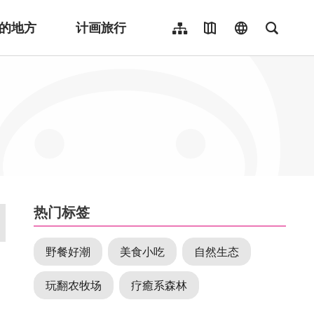
的地方
计画旅行
网站导览
地图导览
language
全文检
繁體中文
English
日本語
한국어
Indonesia
ไทย
Người việt nam
:::
热门标签
野餐好潮
美食小吃
自然生态
玩翻农牧场
疗癒系森林