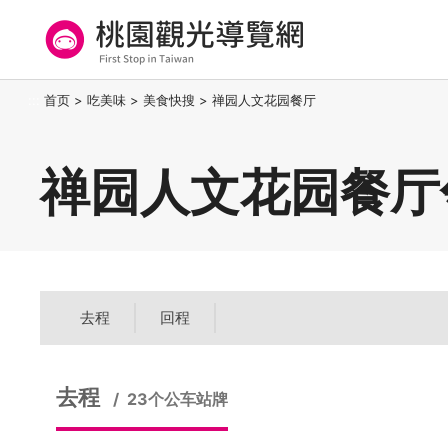
跳
到
主
要
桃园观光导览网
:::
首页
>
吃美味
>
美食快搜
>
禅园人文花园餐厅
内
容
区
禅园人文花园餐厅
块
去程
回程
去程
23个公车站牌