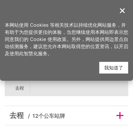
跳
到
導覽
关闭
主
桃园观光导览网
首页
>
吃美味
>
美食快搜
>
富力亨有限公司
要
本网站使用 Cookies 等相关技术以持续优化网站服务，并
内
有助于为您提供更佳的体验，当您继续使用本网站即表示您
容
富力亨有限公司邻近公
同意我们的 Cookie 使用政策。另外，网站提供周边景点自
区
动侦测服务，建议您允许本网站取得您的位置资讯，以开启
块
及使用此智慧化服务。
车站牌
我知道了
去程
去程
12个公车站牌