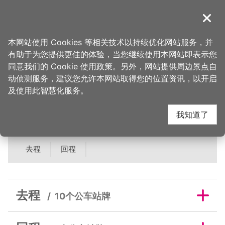
跳
到
導覽
关闭
主
桃园观光导览网
首页
>
吃美味
>
美食快搜
>
有树手作甜品
要
本网站使用 Cookies 等相关技术以持续优化网站服务，并
内
有助于为您提供更佳的体验，当您继续使用本网站即表示您
容
有树手作甜品邻近公车
同意我们的 Cookie 使用政策。另外，网站提供周边景点自
区
动侦测服务，建议您允许本网站取得您的位置资讯，以开启
块
及使用此智慧化服务。
站牌
我知道了
去程
回程
去程
10个公车站牌