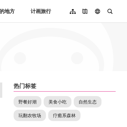
的地方
计画旅行
网站导览
地图导览
language
全文检
繁體中文
English
日本語
한국어
Indonesia
ไทย
Người việt nam
:::
热门标签
野餐好潮
美食小吃
自然生态
玩翻农牧场
疗癒系森林