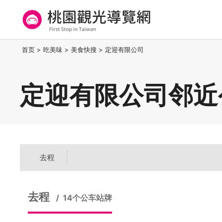
跳
到
主
要
桃园观光导览网
:::
首页
>
吃美味
>
美食快搜
>
定迎有限公司
内
容
区
定迎有限公司邻近
块
去程
去程
14个公车站牌