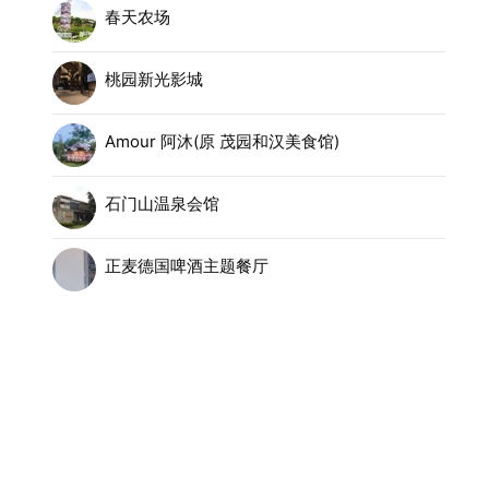
春天农场
桃园新光影城
Amour 阿沐(原 茂园和汉美食馆)
石门山温泉会馆
正麦德国啤酒主题餐厅