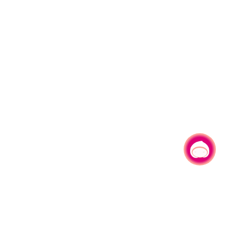
有事问小桃，一起游桃园
|