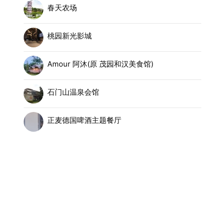
春天农场
桃园新光影城
Amour 阿沐(原 茂园和汉美食馆)
石门山温泉会馆
正麦德国啤酒主题餐厅