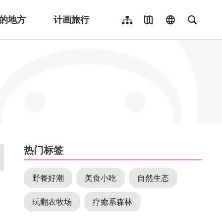
的地方
计画旅行
网站导览
地图导览
language
全文检
繁體中文
English
日本語
한국어
Indonesia
ไทย
Người việt nam
:::
热门标签
野餐好潮
美食小吃
自然生态
玩翻农牧场
疗癒系森林