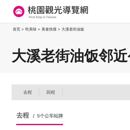
跳
到
主
要
桃园观光导览网
:::
首页
>
吃美味
>
美食快搜
>
大溪老街油饭
内
容
区
大溪老街油饭邻近
块
去程
回程
去程
5个公车站牌