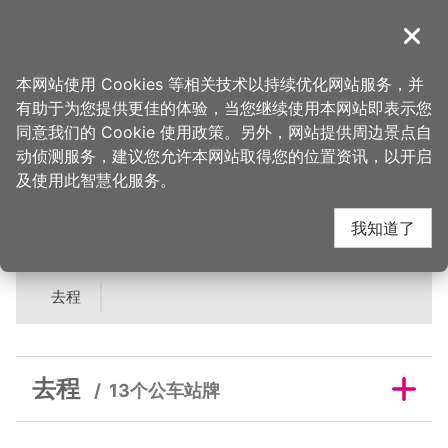
跳
到
導覽
关闭
主
桃园观光导览网
首页
>
吃美味
>
美食快搜
>
丰丼炙烧食堂
要
本网站使用 Cookies 等相关技术以持续优化网站服务，并
内
有助于为您提供更佳的体验，当您继续使用本网站即表示您
容
丰丼炙烧食堂邻近公车
同意我们的 Cookie 使用政策。另外，网站提供周边景点自
区
动侦测服务，建议您允许本网站取得您的位置资讯，以开启
块
及使用此智慧化服务。
站牌
我知道了
去程
去程
13个公车站牌