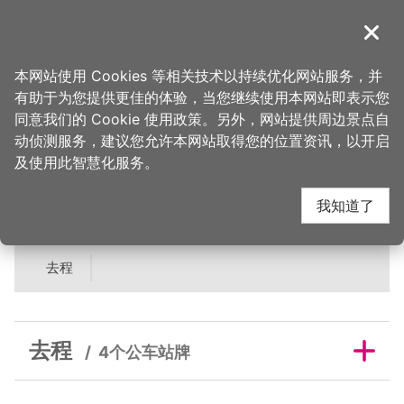
跳
到
導覽
关闭
主
桃园观光导览网
首页
>
吃美味
>
美食快搜
>
Emily says cafe
要
本网站使用 Cookies 等相关技术以持续优化网站服务，并
内
有助于为您提供更佳的体验，当您继续使用本网站即表示您
容
Emily says cafe 邻近
同意我们的 Cookie 使用政策。另外，网站提供周边景点自
区
动侦测服务，建议您允许本网站取得您的位置资讯，以开启
块
及使用此智慧化服务。
公车站牌
我知道了
去程
去程
4个公车站牌