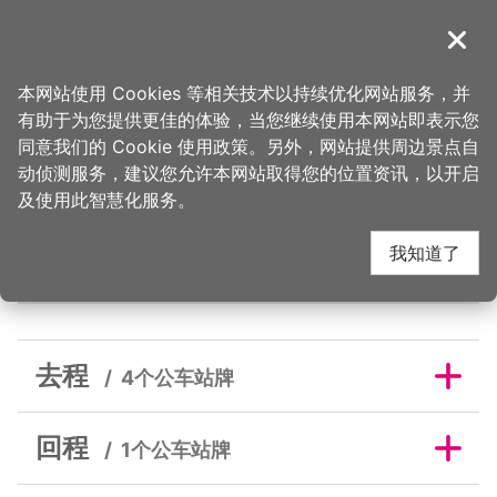
跳
到
導覽
关闭
主
桃园观光导览网
首页
>
吃美味
>
美食快搜
>
焦点咖啡
要
本网站使用 Cookies 等相关技术以持续优化网站服务，并
内
有助于为您提供更佳的体验，当您继续使用本网站即表示您
容
同意我们的 Cookie 使用政策。另外，网站提供周边景点自
焦点咖啡邻近公车站牌
区
动侦测服务，建议您允许本网站取得您的位置资讯，以开启
块
及使用此智慧化服务。
我知道了
去程
回程
去程
4个公车站牌
回程
1个公车站牌