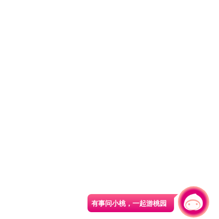
有事问小桃，一起游桃园
|