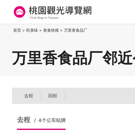
跳
到
主
要
桃园观光导览网
:::
首页
>
吃美味
>
美食快搜
>
万里香食品厂
内
容
区
万里香食品厂邻近
块
去程
回程
去程
4个公车站牌