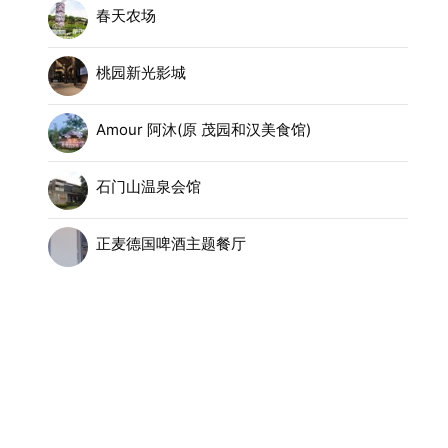
春天农场
桃园新光影城
Amour 阿沐(原 茂园和汉美食馆)
石门山温泉会馆
正麦德国啤酒主题餐厅