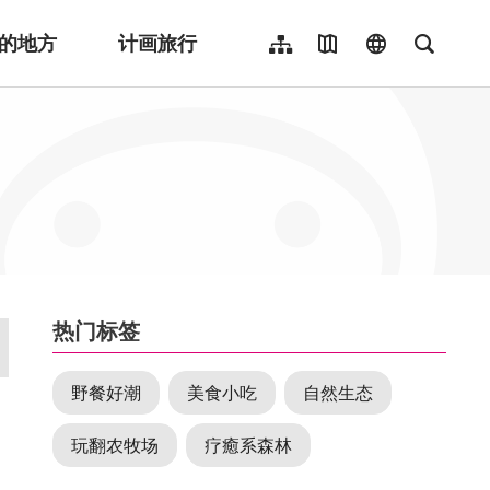
的地方
计画旅行
网站导览
地图导览
language
全文检
繁體中文
English
日本語
한국어
Indonesia
ไทย
Người việt nam
:::
热门标签
野餐好潮
美食小吃
自然生态
玩翻农牧场
疗癒系森林