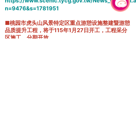
https://www.scenic.tycg.gov.tw/News_Content.
有事问小桃，一起游桃园
|
n=9476&s=1781951
■桃园市虎头山风景特定区重点游憩设施整建暨游憩
品质提升工程，将于115年1月27日开工，工程采分
区施工、分期开放。
详如连结
https://www.scenic.tycg.gov.tw/News_Content.
n=9476&s=1605505
■「虎头山风景特定区服务设施改造工程」将于11月
5日开工，工程采分区施工、分期开放。
详如连结
https://www.scenic.tycg.gov.tw/News_Content.
n=9476&s=1590254
桃园的绿色奇迹──虎头山公园轻旅行
提到桃园人气休憩景点，「虎头山公园」绝对榜上有名。邻
近市区，却有着森林秘境般的景观，被誉为「桃园人的后花