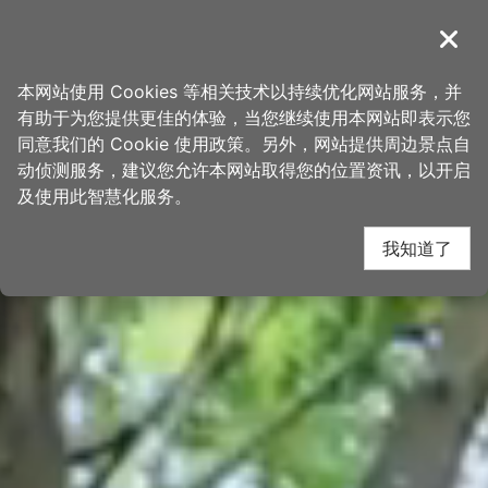
跳
桃园观光导览网
到
導覽
关闭
主
首页
>
想去的地方
>
景点
>
景点搜寻
要
本网站使用 Cookies 等相关技术以持续优化网站服务，并
内
有助于为您提供更佳的体验，当您继续使用本网站即表示您
容
同意我们的 Cookie 使用政策。另外，网站提供周边景点自
区
动侦测服务，建议您允许本网站取得您的位置资讯，以开启
块
及使用此智慧化服务。
我知道了