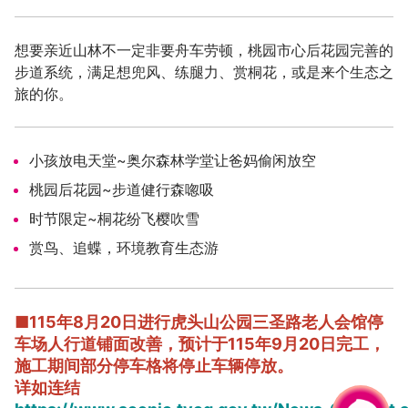
市级风景区
想要亲近山林不一定非要舟车劳顿，桃园市心后花园完善的
步道系统，满足想兜风、练腿力、赏桐花，或是来个生态之
旅的你。
小孩放电天堂~奥尔森林学堂让爸妈偷闲放空
桃园后花园~步道健行森唿吸
时节限定~桐花纷飞樱吹雪
赏鸟、追蝶，环境教育生态游
■
115年8月20日进行虎头山公园三圣路老人会馆停
车场
人行道铺面改善，预计于115年9月20日完工，
施工期间部分停车格将停止车辆停放。
详如连结