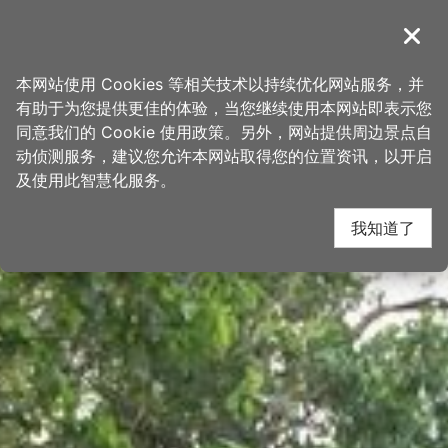
跳
桃园观光导览网
到
導覽
关闭
主
首页
>
想去的地方
>
景点
>
景点搜寻
要
本网站使用 Cookies 等相关技术以持续优化网站服务，并
内
有助于为您提供更佳的体验，当您继续使用本网站即表示您
容
同意我们的 Cookie 使用政策。另外，网站提供周边景点自
区
动侦测服务，建议您允许本网站取得您的位置资讯，以开启
块
及使用此智慧化服务。
我知道了