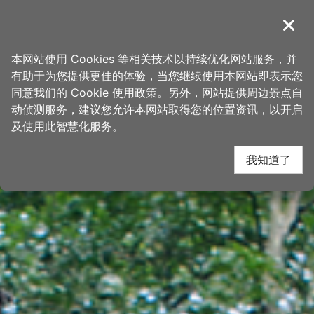
跳
桃园观光导览网
到
導覽
关闭
主
首页
>
想去的地方
>
景点
>
景点搜寻
要
本网站使用 Cookies 等相关技术以持续优化网站服务，并
内
有助于为您提供更佳的体验，当您继续使用本网站即表示您
容
同意我们的 Cookie 使用政策。另外，网站提供周边景点自
区
动侦测服务，建议您允许本网站取得您的位置资讯，以开启
下一
块
及使用此智慧化服务。
我知道了
網友推推
關閉
你知道这里吗？全台唯一水中土地公庙！传说中的湖心美景秘境🤭