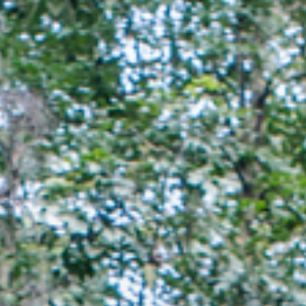
此处依山傍水，环境宜人，早上还可看老鹰空中盘旋呢！管理人员
还得靠竹筏登岛参拜～是不是很特别？
这座伫立于大溪新福圳1号池中的土地公庙，不开放入内参拜，定期
由管理人员得靠竹筏过河参拜
🚌顺游：
#大艽芎古道
，踏青健走好去处，每年三到五月桐花季时，漫天飞
舞的四月雪，宛若一条雪毯。好天气还可远望台湾海峡，欣赏海天
一色美景！
📌桃园大溪
#水中土地公庙
📌
#大溪头寮大池
#屡丰宫
📌桃园市大溪区新福圳一号池
💓谢谢 @qiuung 分享
#桃园玩什么
欢迎标註#
@taoyuantravel
/
#taoyuantravel
/
#乐游桃园
，就有
机会出现在桃园观光旅游官方社群(IG、FB)，让更多人看见！
#桃园
#桃园景点
#大溪
#大溪景点
#桃园旅游
#TaoyuanCity