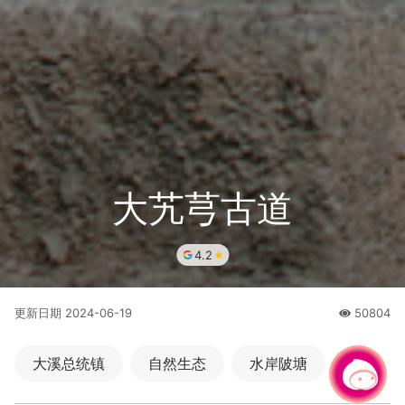
大艽芎古道
4.2
更新日期
2024-06-19
50804
人氣
大溪总统镇
自然生态
水岸陂塘
有事问小桃，一起游桃园
休闲健走
历史人文