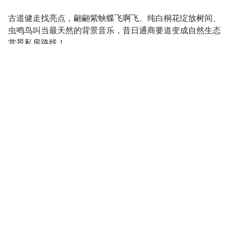
古道健走找亮点，翩翩紫蛱蝶飞啊飞、纯白桐花绽放树间、
虫鸣鸟叫当最天然的背景音乐，昔日通商要道变成自然生态
赏景私房路线！
走在大艽芎古道的木阶上，见一旁布满青苔的旧石阶，你能
想像这里曾是人来人往的通商要道吗?在北横公路还未开通
之前，百吉、阿姆坪地区先民得走这条山路将山区的农产品
运至大溪贩卖，随着时代改变，当时的繁荣景况已变成一页
泛黄历史，如今保留着丰富生态的大艽芎古道，一年四季各
有风情，成了享受芬多精与赏桐的最佳休闲去处。
由台7线前往大艽芎古道，行经竹篙厝产业道路，已无人居
住的红砖古厝悠然安静着，不用多费心思就这麽一路直行，
见竹篙厝公车站牌左转，似一面明镜的头寮大埤映着蓝天白
云绿树，好生惬意的美丽风景是给来访旅客的见面礼，被一
分为二的埤塘又名新福圳，大面积的水塘中一座「浮岛｣极