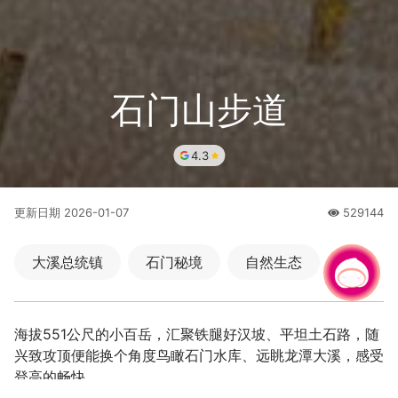
石门山步道
4.3
更新日期
2026-01-07
529144
人氣
大溪总统镇
石门秘境
自然生态
有事问小桃，一起游桃园
休闲健走
海拔551公尺的小百岳，汇聚铁腿好汉坡、平坦土石路，随
兴致攻顶便能换个角度鸟瞰石门水库、远眺龙潭大溪，感受
登高的畅快。