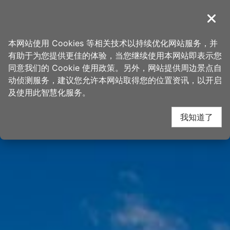
跳
桃园观光导览网
到
導覽
关闭
主
首页
>
想去的地方
>
景点
>
景点搜寻
要
本网站使用 Cookies 等相关技术以持续优化网站服务，并
内
有助于为您提供更佳的体验，当您继续使用本网站即表示您
容
同意我们的 Cookie 使用政策。另外，网站提供周边景点自
区
动侦测服务，建议您允许本网站取得您的位置资讯，以开启
块
及使用此智慧化服务。
我知道了