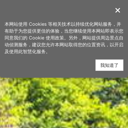
跳
桃园观光导览网
到
導覽
关闭
主
首页
>
想去的地方
>
景点
>
景点搜寻
要
本网站使用 Cookies 等相关技术以持续优化网站服务，并
内
有助于为您提供更佳的体验，当您继续使用本网站即表示您
容
同意我们的 Cookie 使用政策。另外，网站提供周边景点自
区
动侦测服务，建议您允许本网站取得您的位置资讯，以开启
块
及使用此智慧化服务。
我知道了