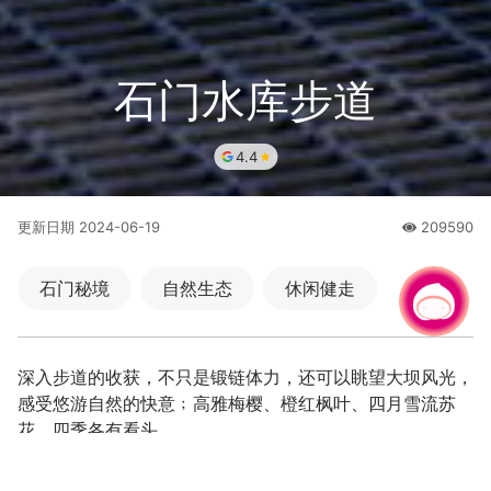
石门水库步道
4.4
更新日期
2024-06-19
209590
人氣
石门秘境
自然生态
休闲健走
有事问小桃，一起游桃园
|
深入步道的收获，不只是锻链体力，还可以眺望大坝风光，
感受悠游自然的快意﹔高雅梅樱、橙红枫叶、四月雪流苏
花，四季各有看头。