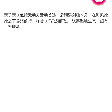
休闲健走
亲子亲水低碳无动力活动首选﹣后湖溪划独木舟，在海风徐
徐之下摇桨前行，静赏水鸟飞翔而过、观察湿地生态，颇有
一番情趣。
人挤人的渔港总是让你无法真正感受滨海生态之美吗?那就
来永安北岸滨海游憩区吧！观光客少一点、乐活感多一些，
除了能悠闲在河堤步道漫步，近距离观赏丰富的湿地生态，
还可登上观景亭远眺台湾海峡，拥抱无边际视野，体验尝鲜
新玩法就来永安北岸！
由彩虹桥旁的停车场，可抵达后湖溪堤防上的河堤步道，全
长约600公尺，洗石子铺面宽阔易行，两侧设有木栏杆。沿
途并有石椅与木造凉亭，供旅人坐下享受海风拂面的畅快，
静赏招潮蟹及水鸟在湿地觅食的可爱萌样，令人不知不觉被
疗癒！步道终点为海滨公园，设有攀岩墙、网绳桥等休闲设