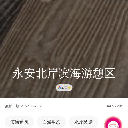
永安北岸滨海游憩区
4.0
更新日期
2024-06-19
52245
人氣
滨海追风
自然生态
水岸陂塘
有事问小桃，一起游桃园
|