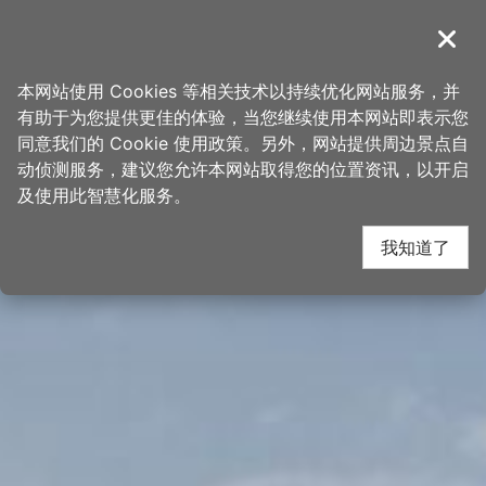
跳
桃园观光导览网
到
導覽
关闭
主
首页
>
想去的地方
>
景点
>
景点搜寻
要
本网站使用 Cookies 等相关技术以持续优化网站服务，并
内
有助于为您提供更佳的体验，当您继续使用本网站即表示您
容
同意我们的 Cookie 使用政策。另外，网站提供周边景点自
区
动侦测服务，建议您允许本网站取得您的位置资讯，以开启
块
及使用此智慧化服务。
我知道了