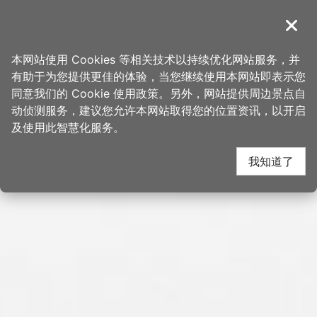
跳
桃园观光导览网
到
導覽
关闭
主
首页
>
想去的地方
>
景点
>
景点搜寻
要
本网站使用 Cookies 等相关技术以持续优化网站服务，并
内
有助于为您提供更佳的体验，当您继续使用本网站即表示您
容
同意我们的 Cookie 使用政策。另外，网站提供周边景点自
区
动侦测服务，建议您允许本网站取得您的位置资讯，以开启
块
及使用此智慧化服务。
我知道了