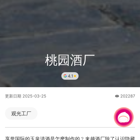
桃园酒厂
4.1
更新日期
2025-03-25
202287
人氣
观光工厂
有事问小桃，一起游桃园
享誉国际的玉泉清酒是怎麽制作的﹖来趟酒厂除了认识隐藏