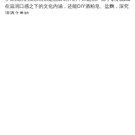
在温润口感之下的文化内涵，还能DIY酒粕皂、盐麴，深究
清酒之奥妙。
行经文化一路，目光很难不被巨大酒瓶模型吸引过去；这里
是北部拥有最大产出率的酒厂－桃园酒厂(2014年由林口酒
厂更名)，整并台北酒厂、板桥酒厂、树林酒厂后，目前为
设备最新的制酒工厂。酒厂旁公园有着酒瓮装置艺术，入口
步道葡萄藤蔓环绕，绿树林立，充满悠然品酒氛围。
桃园酒厂为全台第一家现代化、也是唯一生产日式清酒的酿
制厂，厂内详尽介绍悠久酿酒历史，并可看到桃园酒厂最具
代表性的产品－「玉泉清酒｣，从米的挑选、浸泡、到酒麴
发酵等制程，皆以小型模型完整呈现。近闻酒粕散发的高雅