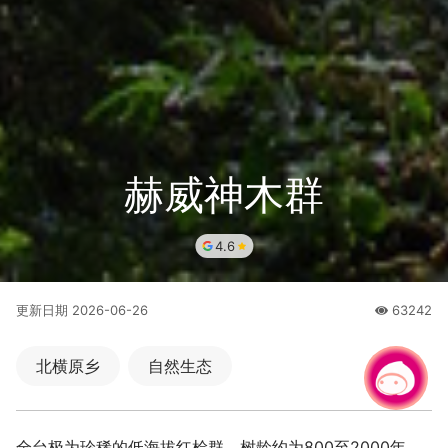
赫威神木群
4.6
更新日期
2026-06-26
63242
人氣
北横原乡
自然生态
有事问小桃，一起游桃园
全台极为珍稀的低海拔红桧群，树龄约为800至2000年，