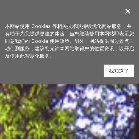
跳
桃园观光导览网
到
導覽
关闭
主
首页
>
想去的地方
>
景点
>
景点搜寻
要
本网站使用 Cookies 等相关技术以持续优化网站服务，并
内
有助于为您提供更佳的体验，当您继续使用本网站即表示您
容
同意我们的 Cookie 使用政策。另外，网站提供周边景点自
区
动侦测服务，建议您允许本网站取得您的位置资讯，以开启
块
及使用此智慧化服务。
我知道了