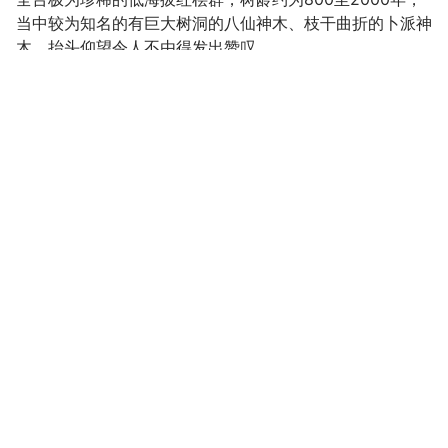
当中较为知名的有巨大树洞的八仙神木、枝干曲折的卜派神
木，抬头仰望令人不由得发出赞叹。
自然保护区域进入申请系统
赫威神木群为全台海拔最低的红桧神木群，欣赏「八仙神
木｣、「赫威神木｣以及「魔鬼神木｣，经千年岁月凿雕而成
的弯曲枝干，令人不由得赞叹大自然的鬼斧神工。
照片
街景
照片
街景