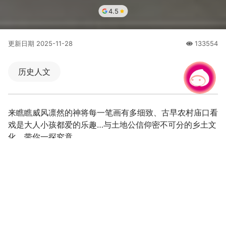
4.5
更新日期
2025-11-28
133554
人氣
历史人文
有事问小桃，一起游桃园
来瞧瞧威风凛然的神将每一笔画有多细致、古早农村庙口看
戏是大人小孩都爱的乐趣…与土地公信仰密不可分的乡土文
化，带你一探究竟。
预约导览说明
>>
https://www.taoyuantudigong.org.tw/main/
桃园区内平均每平方公里就有7座以上的土地公庙，密度高
居全国之冠。为推广土地公信仰文化，1楼设立桃园市首座