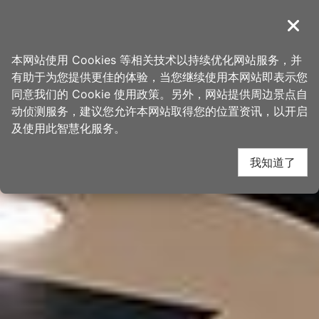
跳
桃园观光导览网
到
導覽
关闭
主
首页
>
想去的地方
>
景点
>
景点搜寻
要
本网站使用 Cookies 等相关技术以持续优化网站服务，并
内
有助于为您提供更佳的体验，当您继续使用本网站即表示您
容
同意我们的 Cookie 使用政策。另外，网站提供周边景点自
区
动侦测服务，建议您允许本网站取得您的位置资讯，以开启
块
及使用此智慧化服务。
我知道了