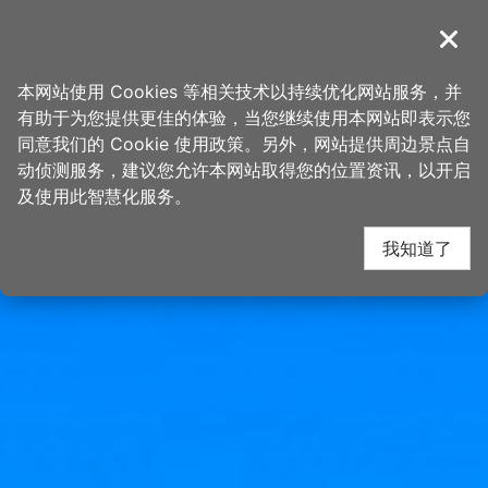
跳
桃园观光导览网
到
導覽
关闭
主
首页
>
想去的地方
>
景点
>
景点搜寻
要
本网站使用 Cookies 等相关技术以持续优化网站服务，并
内
有助于为您提供更佳的体验，当您继续使用本网站即表示您
容
同意我们的 Cookie 使用政策。另外，网站提供周边景点自
区
动侦测服务，建议您允许本网站取得您的位置资讯，以开启
块
及使用此智慧化服务。
我知道了