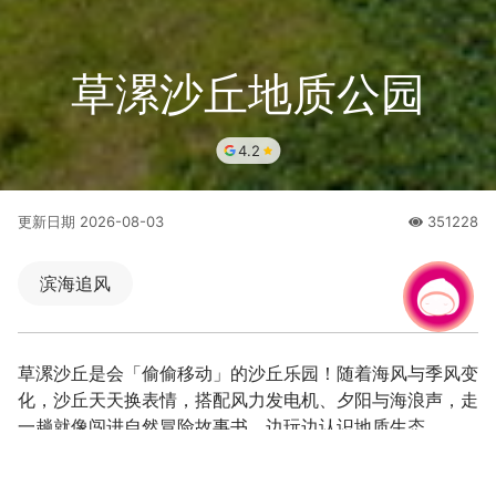
草漯沙丘地质公园
4.2
更新日期
2026-08-03
351228
人氣
滨海追风
有事问小桃，一起游桃园
|
草漯沙丘是会「偷偷移动」的沙丘乐园！随着海风与季风变
化，沙丘天天换表情，搭配风力发电机、夕阳与海浪声，走
一趟就像闯进自然冒险故事书，边玩边认识地质生态