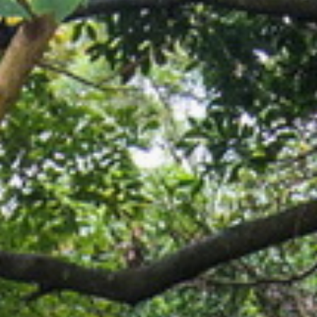
小桃子来推荐大家一条适合亲子、银髮两相欢的
#健行步道
不用大老远开上山，就在杨梅近郊的
#福人步道
很早以前这里是军事管制区🪖
所以走起来蛮有原始感，还有一些军事遗址
走着你会发现有好多岔路口
但是～不用怕❗️
条条大路通罗马，都是可以抵达终点的
路上还会有一些陡坡、绳索、石阶等等
依旧是不用怕，多数路段还是很平稳的
山径样貌很多元，走起来一点也不无聊😇
偷偷告诉大家，小桃子那天是正中午去爬山
很神奇的是一点也不热😎
找时间家人们揪起来，一起来去走走
#福人登山步道
📍桃园市杨梅区福人路
🚌公车｜杨梅火车站搭乘L608 （往老庄路739巷），在老坑口下