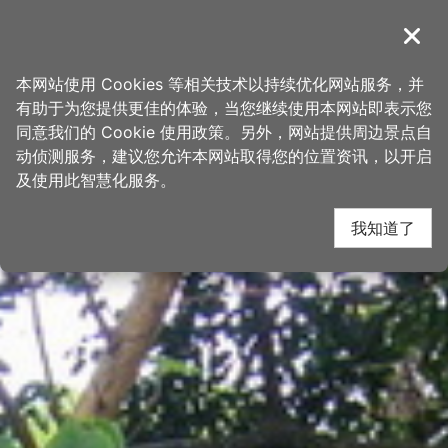
跳
桃园观光导览网
到
導覽
关闭
主
首页
>
想去的地方
>
景点
>
景点搜寻
要
本网站使用 Cookies 等相关技术以持续优化网站服务，并
内
有助于为您提供更佳的体验，当您继续使用本网站即表示您
容
同意我们的 Cookie 使用政策。另外，网站提供周边景点自
区
动侦测服务，建议您允许本网站取得您的位置资讯，以开启
块
及使用此智慧化服务。
我知道了
網友推推
關閉
【
#小桃子爱地球
新手爬山来这里👣】