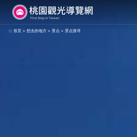
跳
桃园观光导览网
到
主
要
:::
首页
>
想去的地方
>
景点
>
景点搜寻
内
容
区
块