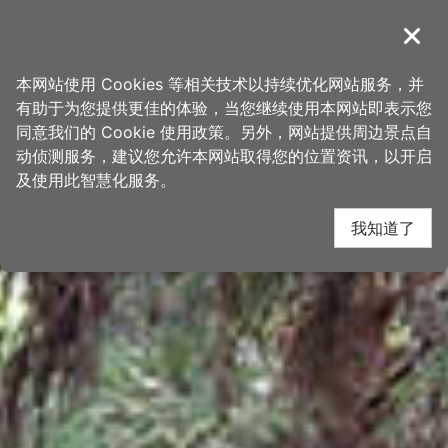
跳
桃园观光导览网
到
導覽
关闭
主
首页
>
想去的地方
>
景点
>
景点搜寻
要
本网站使用 Cookies 等相关技术以持续优化网站服务，并
内
有助于为您提供更佳的体验，当您继续使用本网站即表示您
容
同意我们的 Cookie 使用政策。另外，网站提供周边景点自
区
动侦测服务，建议您允许本网站取得您的位置资讯，以开启
块
及使用此智慧化服务。
我知道了