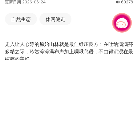
更新日期
2026-06-24
60278
人氣
自然生态
休闲健走
有事问小桃，一起游桃园
|
走入让人心静的原始山林就是最佳纾压良方﹔在吐纳满满芬
多精之际，聆赏淙淙瀑布声加上啁啾鸟语，不由得沉浸在最
纯粹的美好。
既称观音洞步道，不妨从参拜120尺高的观世音菩萨后开始
由步道南口出发，来一趟亲山健行之旅。步道南、北入口皆
有木制出入口墙檐设计，每两百公尺还有木桩定位标示，让
游客清楚所在位置，也能掌握时间，非常贴心。步道全程沿
三民溪上游溪谷而建，一路伴随淙淙流水声，夹杂着虫鸣鸟
叫，清新悦耳。此外，全线树木苍郁，林相优美，绿意盎
然，彷佛是走入山林秘境般的令人惊喜。生态丰富的林间，
不时也能观赏到各式蕨类、蛇木，可以边走边认识植物百科