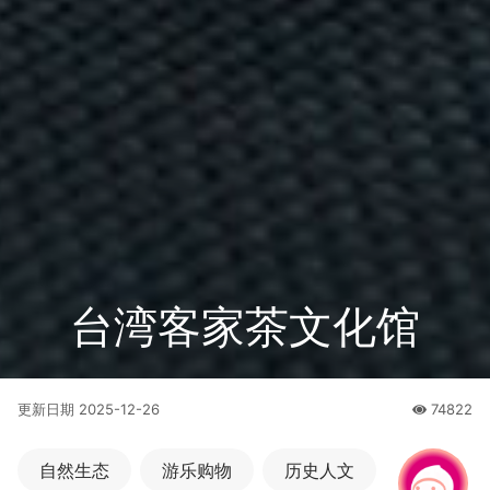
台湾客家茶文化馆
更新日期
2025-12-26
74822
人氣
自然生态
游乐购物
历史人文
有事问小桃，一起游桃园
|