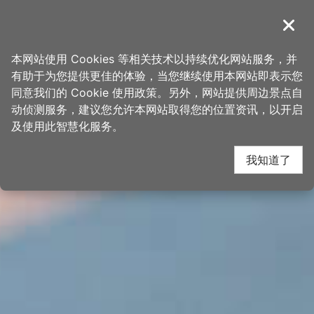
跳
桃园观光导览网
到
導覽
关闭
主
首页
>
想去的地方
>
景点
>
景点搜寻
要
本网站使用 Cookies 等相关技术以持续优化网站服务，并
内
有助于为您提供更佳的体验，当您继续使用本网站即表示您
容
同意我们的 Cookie 使用政策。另外，网站提供周边景点自
区
动侦测服务，建议您允许本网站取得您的位置资讯，以开启
块
及使用此智慧化服务。
我知道了