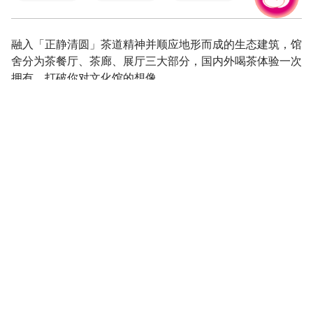
融入「正静清圆」茶道精神并顺应地形而成的生态建筑，馆
舍分为茶餐厅、茶廊、展厅三大部分，国内外喝茶体验一次
拥有，打破你对文化馆的想像。
双展同场上映，掀开在地的故事。
英土德台印日，六国茶室百茶馆。
职人品监课程，轻松成为茶达人。
晓风高原好食，美食美景正来尞。
台湾茶产业盛于 19 世纪中期后，以「福尔摩沙茶」、蔗糖
与樟脑并列为「台湾三宝」，对经济发展及社会稳定具重大
意义。但近年来随着社会工业化与时代迁移，国际竞争与国
内产业政策影响，使得茶区与茶农渐渐由外销转为自产自