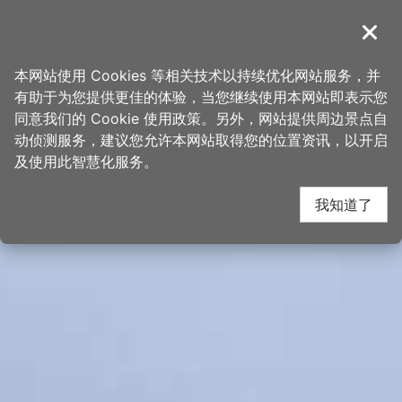
跳
桃园观光导览网
到
導覽
关闭
主
首页
>
想去的地方
>
景点
>
景点搜寻
要
本网站使用 Cookies 等相关技术以持续优化网站服务，并
内
有助于为您提供更佳的体验，当您继续使用本网站即表示您
容
同意我们的 Cookie 使用政策。另外，网站提供周边景点自
区
动侦测服务，建议您允许本网站取得您的位置资讯，以开启
块
及使用此智慧化服务。
我知道了